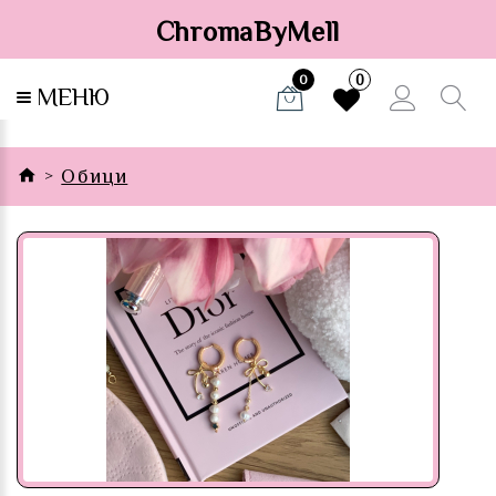
ChromaByMell
0
0
МЕНЮ
Обици