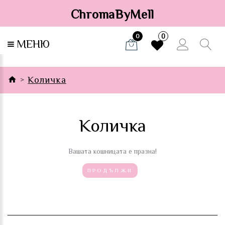
ChromaByMell
0
0
МЕНЮ
Количка
Количка
Вашата кошницата е празна!
ПРОДЪЛЖИ