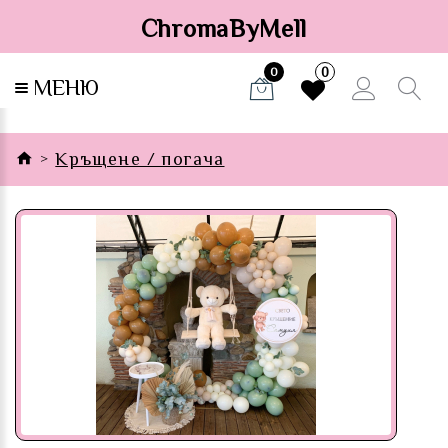
ChromaByMell
0
0
МЕНЮ
Кръщене / погача