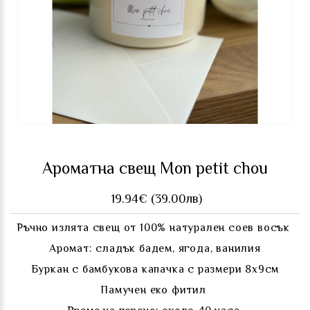
Ароматна свещ Mon petit chou
19.94€ (39.00лв)
Ръчно излята свещ от 100% натурален соев восък
Аромат: сладък бадем, ягода, ванилия
Буркан с бамбукова капачка с размери 8х9см
Памучен еко фитил