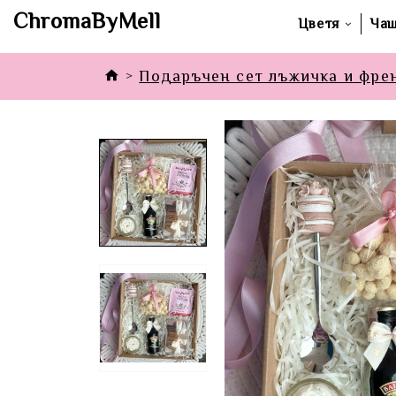
ChromaByMell
Цветя
Ча
Подаръчен сет лъжичка и фре