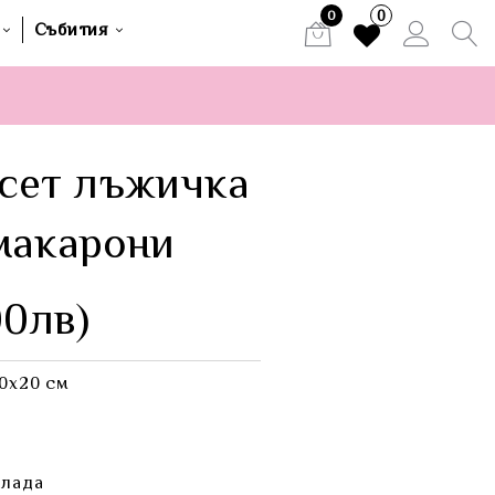
0
0
Събития
сет лъжичка
макарони
00лв)
20х20 см
олада