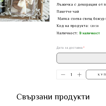
Лъжичка с декорация от 
Пакетче чай
Малка соева свещ божур
Код на продукта:
GB138
Наличност:
В наличност
Дата за доставка
КУ
Свързани продукти