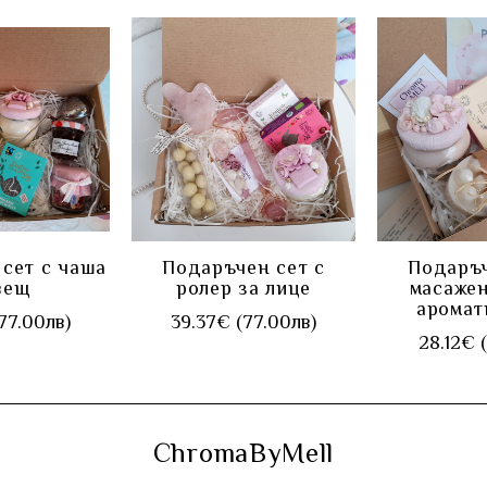
ПИ
КУПИ
К
сет с чаша
Подаръчен сет с
Подаръч
вещ
ролер за лице
масажен
аромат
77.00лв)
39.37€ (77.00лв)
28.12€ 
ChromaByMell