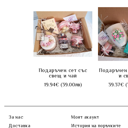
КУПИ
КУ
Подаръчен сет със
Подаръчен 
свещ и чай
и с
19.94€ (39.00лв)
39.37€ (
За нас
Моят акаунт
Доставка
История на поръчките