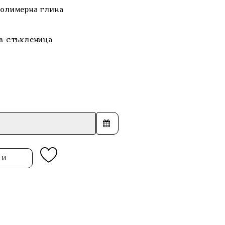
полимерна глина
 в стъкленица
ПИ