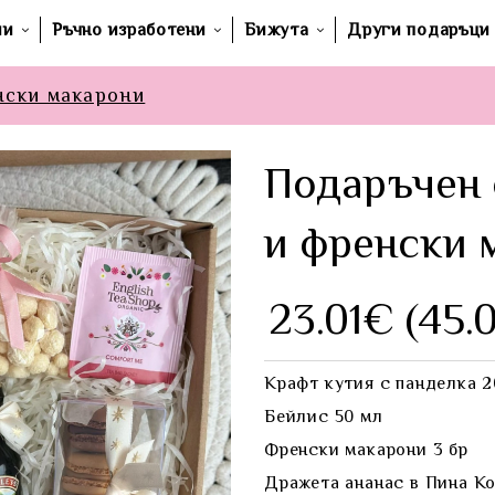
ши
Ръчно изработени
Бижута
Други подаръци
нски макарони
Подаръчен 
и френски 
23.01€ (45.
Крафт кутия с панделка 
Бейлис 50 мл
Френски макарони 3 бр
Дражета ананас в Пина К