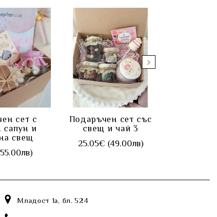
УПИ
КУПИ
К
ен сет с
Подаръчен сет със
Подаръчен
 сапун и
свещ и чай 3
чай и
на свещ
25.05€ (49.00лв)
38.35€ 
(55.00лв)
Младост 1а, бл. 524