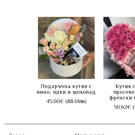
КУПИ
КУ
Подаръчна кутия с
Кутия 
вино, ядки и шоколад
просеко
френски 
45.00€ (88.01лв)
50.62€ (