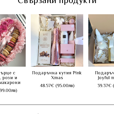
Свързани продукти
ПИ
КУПИ
К
сърце с
Подаръчна кутия Pink
Подаръч
, рози и
Xmas
Joyful
макарони
48.57€ (95.00лв)
39.37€ 
99.00лв)