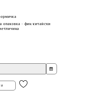
формичка
а опаковка - фин китайски
 метличина
ПИ