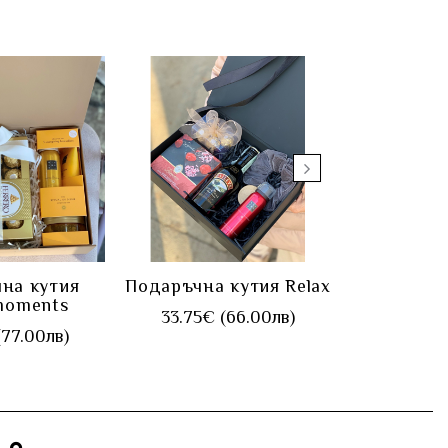
УПИ
КУПИ
К
на кутия
Подаръчна кутия Relax
Подаръ
 moments
Luxu
33.75€ (66.00лв)
(77.00лв)
58.80€ 