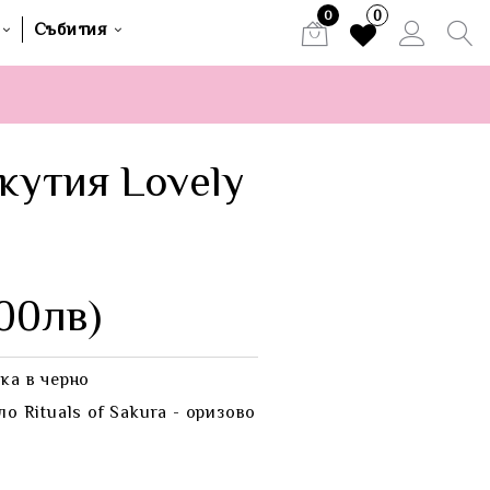
0
0
Събития
кутия Lovely
00лв)
ка в черно
о Rituals of Sakura - оризово