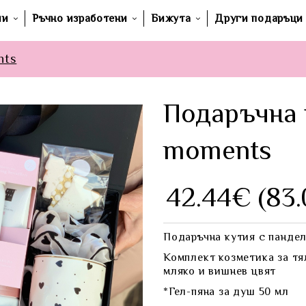
ши
Ръчно изработени
Бижута
Други подаръци
nts
Подаръчна 
moments
42.44€ (83.
Подаръчна кутия с пандел
Комплект козметика за тял
мляко и вишнев цвят
*Гел-пяна за душ 50 мл