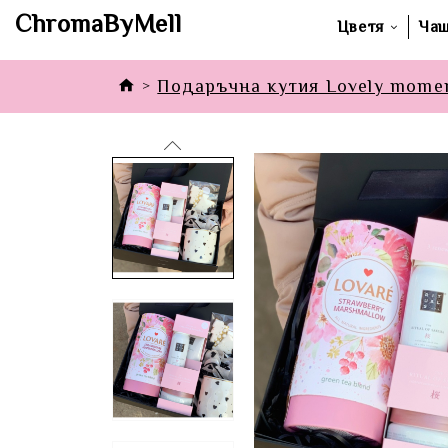
ChromaByMell
Цветя
Ча
Подаръчна кутия Lovely mome