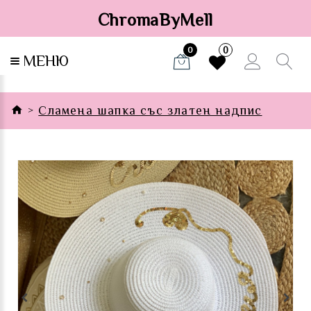
ChromaByMell
0
0
МЕНЮ
Сламена шапка със златен надпис