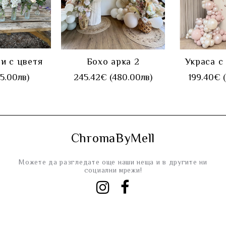
ПИ
КУПИ
К
и с цветя
Бохо арка 2
Украса с
15.00лв)
245.42€ (480.00лв)
199.40€ 
ChromaByMell
Можете да разгледате още наши неща и в другите ни
социални мрежи!