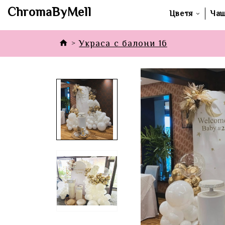
ChromaByMell
Цветя
Ча
Украса с балони 16