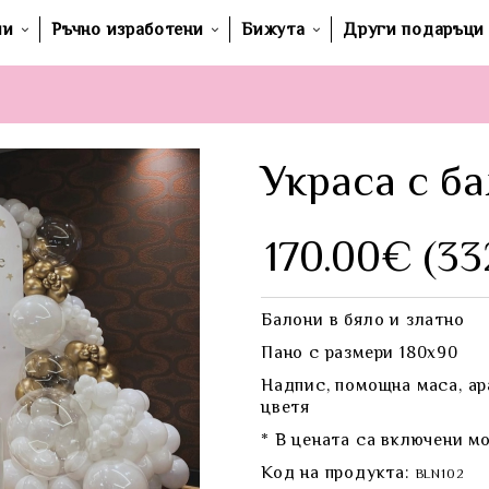
ши
Ръчно изработени
Бижута
Други подаръци
Украса с ба
170.00€ (33
Балони в бяло и златно
Пано с размери 180х90
Надпис, помощна маса, а
цветя
* В цената са включени м
Код на продукта:
BLN102