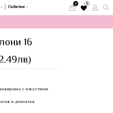
0
0
Събития
лони 16
2.49лв)
ранжировка с изкуствени
онтаж и демонтаж