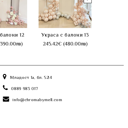
УПИ
КУПИ
К
 балони 12
Украса с балони 13
Украса з
бяло 
(390.00лв)
245.42€ (480.00лв)
180.00€ 
Младост 1а, бл. 524
0889 983 017
info@chromabymell.com