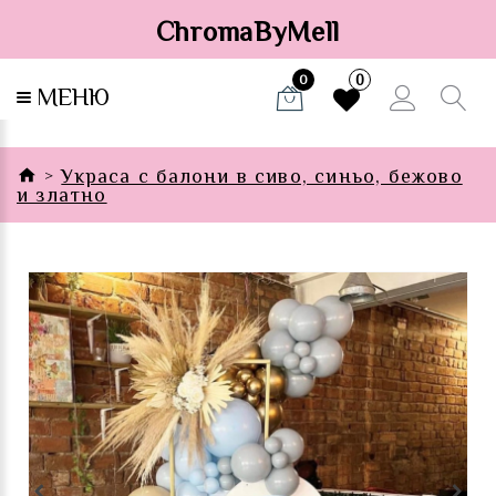
ChromaByMell
0
0
МЕНЮ
Украса с балони в сиво, синьо, бежово
и златно