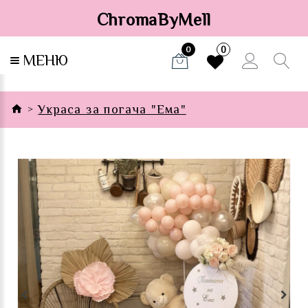
ChromaByMell
0
0
МЕНЮ
Украса за погача "Ема"