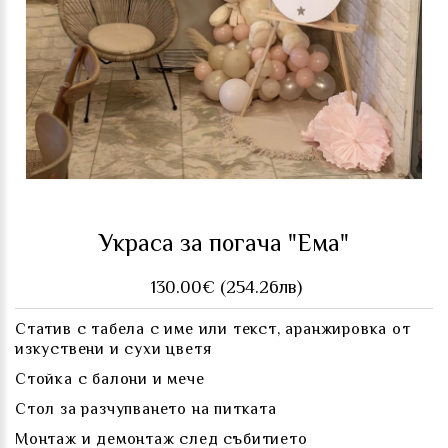
Украса за погача "Ема"
130.00€ (254.26лв)
Статив с табела с име или текст, аранжировка от
изкуствени и сухи цветя
Стойка с балони и мече
Стол за разчупването на питката
Монтаж и демонтаж след събитието